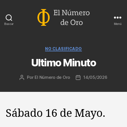
Buscar
Menú
El
Número
de
Oro
Categorías
NO CLASIFICADO
Ultimo Minuto
Por
El Número de Oro
14/05/2026
Autor
Fecha
de
de
la
la
entrada
entrada
Sábado 16 de Mayo.