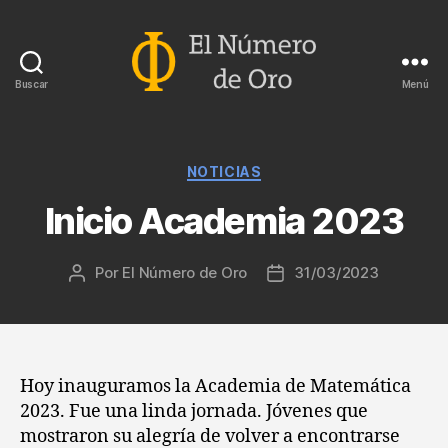
Buscar
Menú
El
Número
de
Oro
Categorías
NOTICIAS
Inicio Academia 2023
Por
El Número de Oro
31/03/2023
Autor
Fecha
de
de
la
la
entrada
entrada
Hoy inauguramos la Academia de Matemática
2023. Fue una linda jornada. Jóvenes que
mostraron su alegría de volver a encontrarse