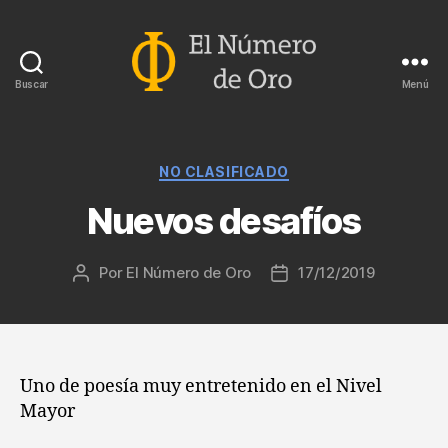
Buscar
Menú
El
Número
de
Oro
Categorías
NO CLASIFICADO
Nuevos desafíos
Por
El Número de Oro
17/12/2019
Autor
Fecha
de
de
la
la
entrada
entrada
Uno de poesía muy entretenido en el Nivel
Mayor