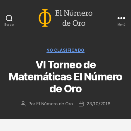
Buscar
Menú
El
Número
de
Oro
Categorías
NO CLASIFICADO
VI Torneo de
Matemáticas El Número
de Oro
Por
El Número de Oro
23/10/2018
Autor
Fecha
de
de
la
la
entrada
entrada