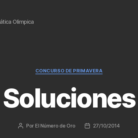
tica Olimpica
Categorías
CONCURSO DE PRIMAVERA
Soluciones
Por
El Número de Oro
27/10/2014
Autor
Fecha
de
de