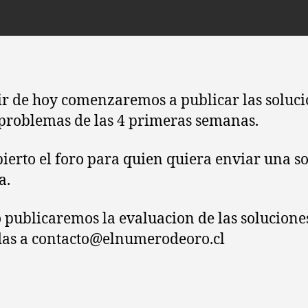
la
la
entrada
entrada
ir de hoy comenzaremos a publicar las soluc
 problemas de las 4 primeras semanas.
bierto el foro para quien quiera enviar una s
a.
 publicaremos la evaluacion de las solucione
as a contacto@elnumerodeoro.cl