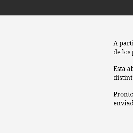
A part
de los
Esta a
distint
Pronto
enviad