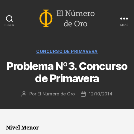
Buscar
Menú
El
Número
de
Oro
Categorías
CONCURSO DE PRIMAVERA
Problema Nº3. Concurso
de Primavera
Por
El Número de Oro
12/10/2014
Autor
Fecha
de
de
la
la
entrada
entrada
Nivel Menor