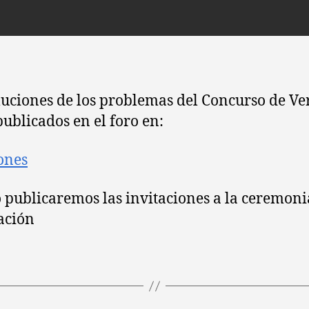
la
la
entrada
entrada
luciones de los problemas del Concurso de V
publicados en el foro en:
ones
 publicaremos las invitaciones a la ceremoni
ación