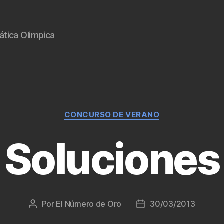
tica Olimpica
Categorías
CONCURSO DE VERANO
Soluciones
Por
El Número de Oro
30/03/2013
Autor
Fecha
de
de