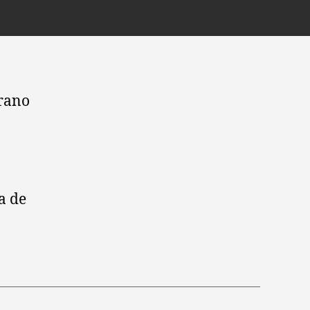
erano
a de