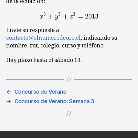
de la ecuación:
3
3
3
+
+
x^3+y^3+z^3 = 2013
=
2013
x
y
z
Envíe su respuesta a
contacto@elnumerodeoro.cl
, indicando su
nombre, rut, colegio, curso y teléfono.
Hay plazo hasta el sábado 19.
←
Concurso de Verano
→
Concurso de Verano: Semana 3