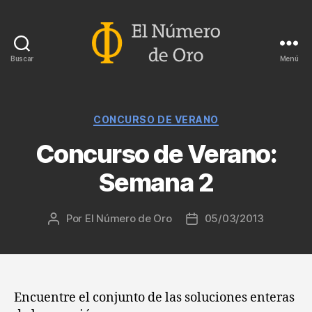
Buscar
Menú
El
Número
de
Oro
Categorías
CONCURSO DE VERANO
Concurso de Verano:
Semana 2
Por
El Número de Oro
05/03/2013
Autor
Fecha
de
de
la
la
entrada
entrada
Encuentre el conjunto de las soluciones enteras