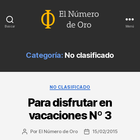
Buscar
Menú
El
Número
de
Oro
Categoría:
No clasificado
Categorías
NO CLASIFICADO
Para disfrutar en
vacaciones Nº 3
Por
El Número de Oro
15/02/2015
Autor
Fecha
de
de