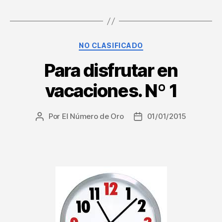
Categorías
NO CLASIFICADO
Para disfrutar en
vacaciones. Nº 1
Por
El Número de Oro
01/01/2015
Autor
Fecha
de
de
la
la
entrada
entrada